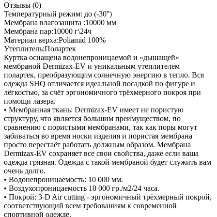
Отзывы (0)
Температурный режим: до (-30°)
Мембрана влагозащита :10000 мм
Мембрана пар:10000 г\24ч
Материал верха:Poliamid 100%
Утеплитель:Полартек
Куртка оснащена водонепроницаемой и «дышащей»
мембраной Dermizax-EV и уникальным утеплителем
полартек, преобразующим солнечную энергию в тепло. Вся
одежда SHQ отличается идеальной посадкой по фигуре и
лёгкостью, за счёт эргономичного трёхмерного покроя при
помощи лазера.
• Мембранная ткань: Dermizax-EV имеет не пористую
структуру, что является большим преимуществом, по
сравнению с пористыми мембранами, так как поры могут
забиваться во время носки изделия и пористая мембрана
просто перестаёт работать должным образом. Мембрана
Dermizax-EV сохраняет все свои свойства, даже если ваша
одежда грязная. Одежда с такой мембраной будет служить вам
очень долго.
• Водонепроницаемость: 10 000 мм.
• Воздухопроницаемость 10 000 гр./м2/24 часа.
• Покрой: 3-D Air cutting - эргономичный трёхмерный покрой,
соответствующий всем требованиям к современной
спортивной одежде.