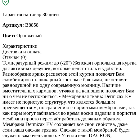
Гарантия на товар 30 дней
Артикул:
B8858
Цвет:
Оранжевый
Характеристики
Доставка и оплата
Отзывы (0)
Температурный режим: до (-20°) Женская горнолыжная куртка
для активных девушек, которые ценят стиль и удобство.
Разнообразие ярких расцветок этой куртки позволят Вам
скомбинировать шикарный костюм с брюками, не оставят
равнодушной ни одну современную модницу. Наличие
вместительных карманов, утяжки на капюшоне позволят Вам
ни о чем не беспокоиться. • Мембранная ткань: Dermizax-EV
имеет не пористую структуру, что является большим
преимуществом, по сравнению с пористыми мембранами, так
как поры могут забиваться во время носки изделия и пористая
мембрана просто перестаёт работать должным образом.
Мембрана Dermizax-EV сохраняет все свои свойства, даже
если ваша одежда грязная. Одежда с такой мембраной будет
служить вам очень долго. • Утеплитель: DACRON,