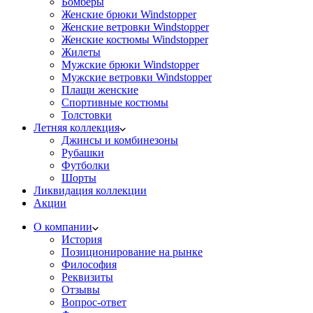
Бомберы
Женские брюки Windstopper
Женские ветровки Windstopper
Женские костюмы Windstopper
Жилеты
Мужские брюки Windstopper
Мужские ветровки Windstopper
Плащи женские
Спортивные костюмы
Толстовки
Летняя коллекция
Джинсы и комбинезоны
Рубашки
Футболки
Шорты
Ликвидация коллекции
Акции
О компании
История
Позиционирование на рынке
Философия
Реквизиты
Отзывы
Вопрос-ответ