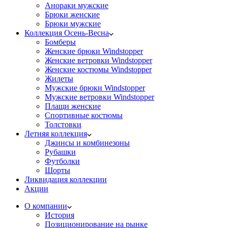
Анораки мужские
Брюки женские
Брюки мужские
Коллекция Осень-Весна
Бомберы
Женские брюки Windstopper
Женские ветровки Windstopper
Женские костюмы Windstopper
Жилеты
Мужские брюки Windstopper
Мужские ветровки Windstopper
Плащи женские
Спортивные костюмы
Толстовки
Летняя коллекция
Джинсы и комбинезоны
Рубашки
Футболки
Шорты
Ликвидация коллекции
Акции
О компании
История
Позиционирование на рынке