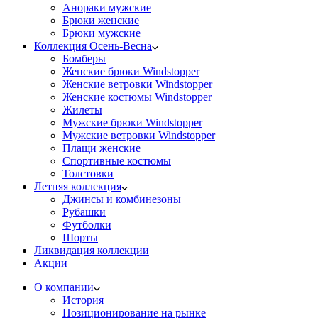
Анораки мужские
Брюки женские
Брюки мужские
Коллекция Осень-Весна
Бомберы
Женские брюки Windstopper
Женские ветровки Windstopper
Женские костюмы Windstopper
Жилеты
Мужские брюки Windstopper
Мужские ветровки Windstopper
Плащи женские
Спортивные костюмы
Толстовки
Летняя коллекция
Джинсы и комбинезоны
Рубашки
Футболки
Шорты
Ликвидация коллекции
Акции
О компании
История
Позиционирование на рынке