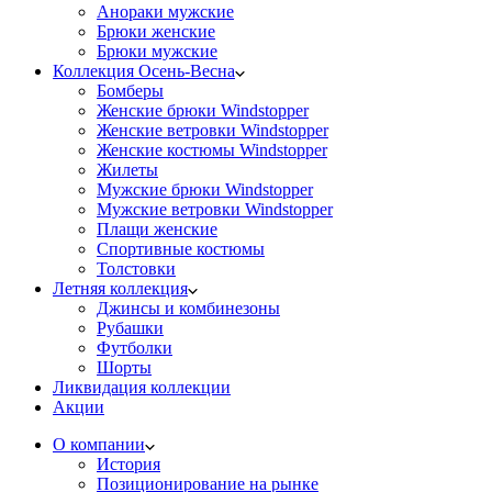
Анораки мужские
Брюки женские
Брюки мужские
Коллекция Осень-Весна
Бомберы
Женские брюки Windstopper
Женские ветровки Windstopper
Женские костюмы Windstopper
Жилеты
Мужские брюки Windstopper
Мужские ветровки Windstopper
Плащи женские
Спортивные костюмы
Толстовки
Летняя коллекция
Джинсы и комбинезоны
Рубашки
Футболки
Шорты
Ликвидация коллекции
Акции
О компании
История
Позиционирование на рынке