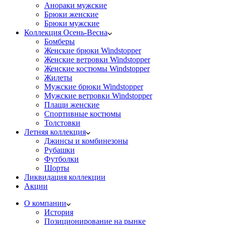
Анораки мужские
Брюки женские
Брюки мужские
Коллекция Осень-Весна
Бомберы
Женские брюки Windstopper
Женские ветровки Windstopper
Женские костюмы Windstopper
Жилеты
Мужские брюки Windstopper
Мужские ветровки Windstopper
Плащи женские
Спортивные костюмы
Толстовки
Летняя коллекция
Джинсы и комбинезоны
Рубашки
Футболки
Шорты
Ликвидация коллекции
Акции
О компании
История
Позиционирование на рынке