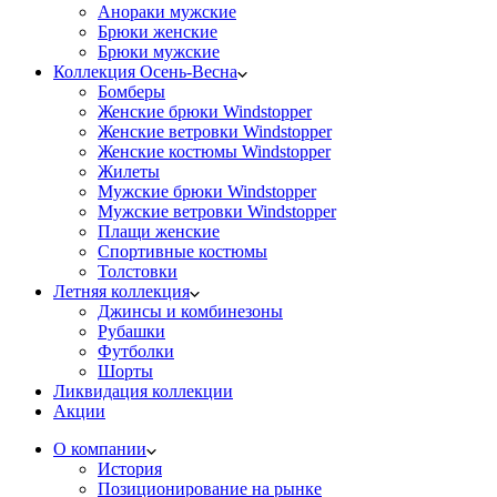
Анораки мужские
Брюки женские
Брюки мужские
Коллекция Осень-Весна
Бомберы
Женские брюки Windstopper
Женские ветровки Windstopper
Женские костюмы Windstopper
Жилеты
Мужские брюки Windstopper
Мужские ветровки Windstopper
Плащи женские
Спортивные костюмы
Толстовки
Летняя коллекция
Джинсы и комбинезоны
Рубашки
Футболки
Шорты
Ликвидация коллекции
Акции
О компании
История
Позиционирование на рынке