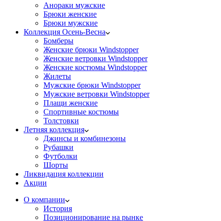
Анораки мужские
Брюки женские
Брюки мужские
Коллекция Осень-Весна
Бомберы
Женские брюки Windstopper
Женские ветровки Windstopper
Женские костюмы Windstopper
Жилеты
Мужские брюки Windstopper
Мужские ветровки Windstopper
Плащи женские
Спортивные костюмы
Толстовки
Летняя коллекция
Джинсы и комбинезоны
Рубашки
Футболки
Шорты
Ликвидация коллекции
Акции
О компании
История
Позиционирование на рынке