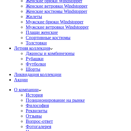
Женские брюки Windstopper
Женские ветровки Windstopper
Женские костюмы Windstopper
Жилеты
Мужские брюки Windstopper
Мужские ветровки Windstopper
Плащи женские
Спортивные костюмы
Толстовки
Летняя коллекция
Джинсы и комбинезоны
Рубашки
Футболки
Шорты
Ликвидация коллекции
Акции
О компании
История
Позиционирование на рынке
Философия
Реквизиты
Отзывы
Вопрос-ответ
Фотогалерея