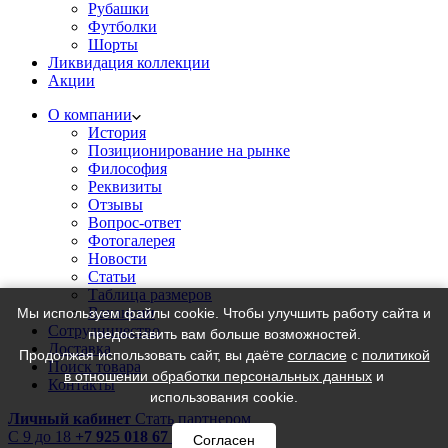
Рубашки
Футболки
Шорты
Ликвидация коллекции
Акции
О компании
История
Позиционирование на рынке
Философия
Реквизиты
Отзывы
Вопрос-ответ
Фотогалерея
Новости
Статьи
Таблица размеров
Вакансии
Мы используем файлы cookie. Чтобы улучшить работу сайта и
Сотрудничество
предоставить вам больше возможностей.
Доставка
Продолжая использовать сайт, вы даёте
согласие
с
политикой
Поиск товара
в отношении обработки персональных данных
и
Контакты
использования cookie.
Личный кабинет
Стать партнером
C 9 до 18
+7 925 018 67 18
Согласен