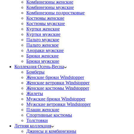
Комбинезоны женские
Комбинезоны мужские
Комбинезоны подростковые
Костюмы женские
Костюмы мужские
Куртки женские
Куртки мужские
Пальто мужское
Пальто женское
Анораки мужские
Брюки женские
Брюки мужские
Коллекция Осень-Весна
Бомберы
Женские брюки Windstopper
Женские ветровки Windstopper
Женские костюмы Windstopper
Жилеты
Мужские брюки Windstopper
Мужские ветровки Windstopper
Плащи женские
Спортивные костюмы
Толстовки
Летняя коллекция
Джинсы и комбинезоны