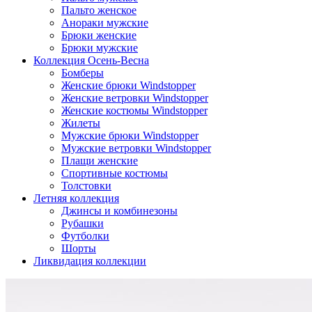
Пальто женское
Анораки мужские
Брюки женские
Брюки мужские
Коллекция Осень-Весна
Бомберы
Женские брюки Windstopper
Женские ветровки Windstopper
Женские костюмы Windstopper
Жилеты
Мужские брюки Windstopper
Мужские ветровки Windstopper
Плащи женские
Спортивные костюмы
Толстовки
Летняя коллекция
Джинсы и комбинезоны
Рубашки
Футболки
Шорты
Ликвидация коллекции