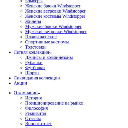
Бомберы
Женские брюки Windstopper
Женские ветровки Windstopper
Женские костюмы Windstopper
Жилеты
Мужские брюки Windstopper
Мужские ветровки Windstopper
Плащи женские
Спортивные костюмы
Толстовки
Летняя коллекция
Джинсы и комбинезоны
Рубашки
Футболки
Шорты
Ликвидация коллекции
Акции
О компании
История
Позиционирование на рынке
Философия
Реквизиты
Отзывы
Вопрос-ответ